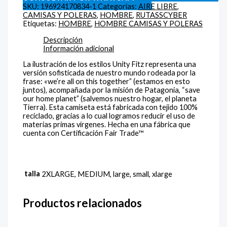
SKU:
196924170834-1
Categorías:
AIRE LIBRE
,
CAMISAS Y POLERAS
,
HOMBRE
,
RUTASSCYBER
Etiquetas:
HOMBRE
,
HOMBRE CAMISAS Y POLERAS
Descripción
Información adicional
La ilustración de los estilos Unity Fitz representa una
versión sofisticada de nuestro mundo rodeada por la
frase: «we’re all on this together” (estamos en esto
juntos), acompañada por la misión de Patagonia, “save
our home planet” (salvemos nuestro hogar, el planeta
Tierra). Esta camiseta está fabricada con tejido 100%
reciclado, gracias a lo cual logramos reducir el uso de
materias primas vírgenes. Hecha en una fábrica que
cuenta con Certificación Fair Trade™
talla
2XLARGE, MEDIUM, large, small, xlarge
Productos relacionados