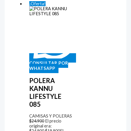
¡Oferta!
CONSULTAR POR
WHATSAPP
POLERA
KANNU
LIFESTYLE
085
CAMISAS Y POLERAS
$
24.900
El precio
original era:
$24.900.
$
19.900
El