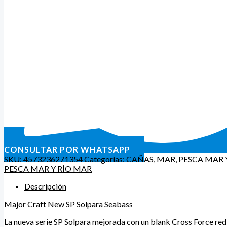
CONSULTAR POR WHATSAPP
SKU:
4573236271354
Categorías:
CAÑAS
,
MAR
,
PESCA MAR 
PESCA MAR Y RÍO MAR
Descripción
Major Craft New SP Solpara Seabass
La nueva serie SP Solpara mejorada con un blank Cross Force redis