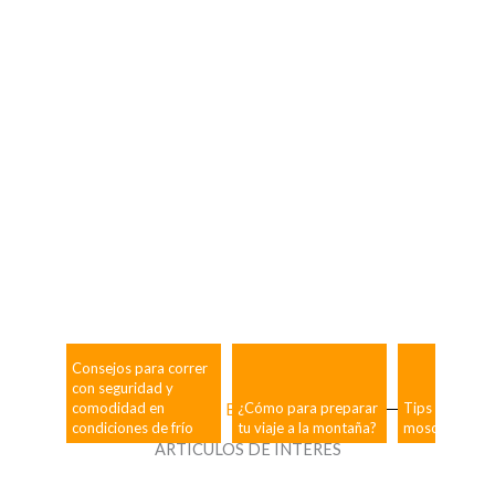
Consejos para correr
con seguridad y
comodidad en
BLOG
¿Cómo para preparar
Tips para la p
condiciones de frío
tu viaje a la montaña?
moscas
ARTÍCULOS DE INTERÉS