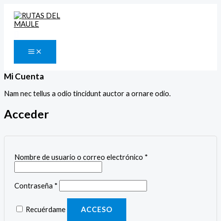
Ir
Obligatorio
Obligatorio
al
contenido
Buscar
Mi Cuenta
Nam nec tellus a odio tincidunt auctor a ornare odio.
Acceder
Nombre de usuario o correo electrónico
*
Contraseña
*
Recuérdame
ACCESO