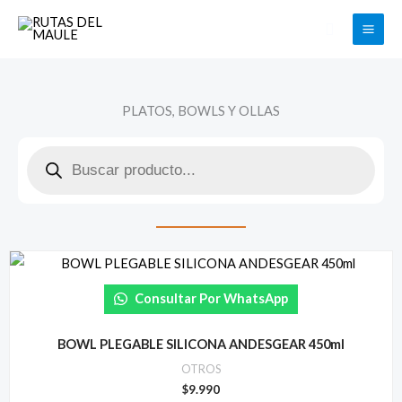
Ir
Buscar
al
contenido
PLATOS, BOWLS Y OLLAS
Búsqueda
de
productos
Consultar Por WhatsApp
BOWL PLEGABLE SILICONA ANDESGEAR 450ml
OTROS
$
9.990