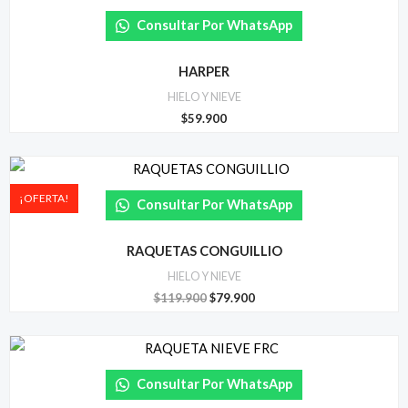
Consultar Por WhatsApp
HARPER
HIELO Y NIEVE
$
59.900
El
El
precio
precio
original
actual
¡OFERTA!
Consultar Por WhatsApp
era:
es:
$119.900.
$79.900.
RAQUETAS CONGUILLIO
HIELO Y NIEVE
$
119.900
$
79.900
Consultar Por WhatsApp