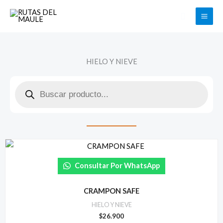
Ir
Buscar
al
contenido
HIELO Y NIEVE
Búsqueda
de
productos
Consultar Por WhatsApp
CRAMPON SAFE
HIELO Y NIEVE
$
26.900