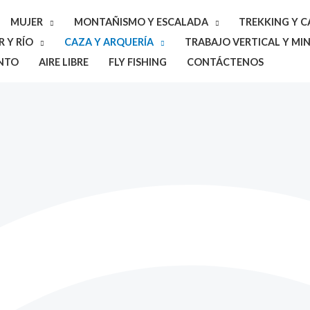
MUJER
MONTAÑISMO Y ESCALADA
TREKKING Y 
 Y RÍO
CAZA Y ARQUERÍA
TRABAJO VERTICAL Y MIN
NTO
AIRE LIBRE
FLY FISHING
CONTÁCTENOS