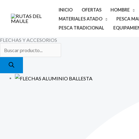
Ir
INICIO
OFERTAS
HOMBRE
al
MATERIALES ATADO
PESCA MAR
contenido
PESCA TRADICIONAL
EQUIPAMIE
FLECHAS Y ACCESORIOS
Búsqueda
Rango
de
de
productos
precios:
desde
$4.900
hasta
$5.500