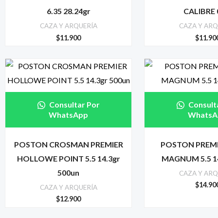
6.35 28.24gr
CALIBRE 
CAZA Y ARQUERÍA
CAZA Y ARQ
$
11.900
$
11.90
Consultar Por
Consult
WhatsApp
WhatsA
POSTON CROSMAN PREMIER
POSTON PREMI
HOLLOWE POINT 5.5 14.3gr
MAGNUM 5.5 1
500un
CAZA Y ARQ
$
14.90
CAZA Y ARQUERÍA
$
12.900