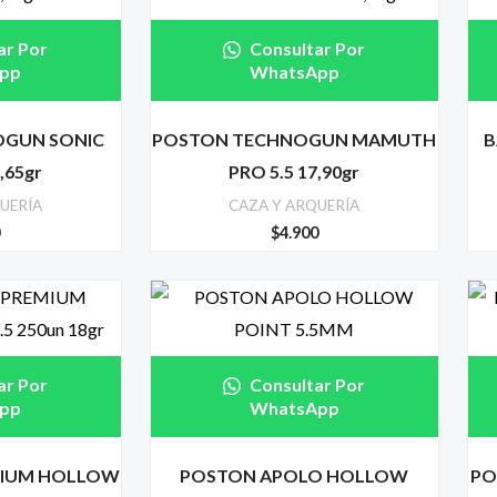
ar Por
Consultar Por
pp
WhatsApp
GUN SONIC
POSTON TECHNOGUN MAMUTH
B
,65gr
PRO 5.5 17,90gr
UERÍA
CAZA Y ARQUERÍA
0
$
4.900
ar Por
Consultar Por
pp
WhatsApp
MIUM HOLLOW
POSTON APOLO HOLLOW
PO