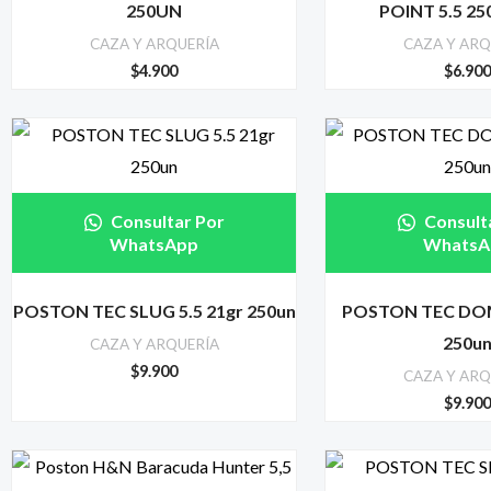
250UN
POINT 5.5 25
CAZA Y ARQUERÍA
CAZA Y ARQ
$
4.900
$
6.90
Consultar Por
Consult
WhatsApp
WhatsA
POSTON TEC SLUG 5.5 21gr 250un
POSTON TEC DOM
250u
CAZA Y ARQUERÍA
$
9.900
CAZA Y ARQ
$
9.90