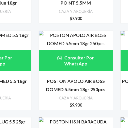
0un 18gr
POINT 5.5MM
UERÍA
CAZA Y ARQUERÍA
0
$
7.900
ar Por
Consultar Por
pp
WhatsApp
ED 5.5 18gr
POSTON APOLO AIR BOSS
PO
n
DOMED 5.5mm 18gr 250pcs
UERÍA
CAZA Y ARQUERÍA
0
$
9.900