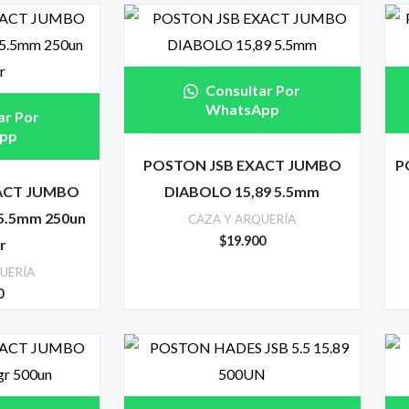
Consultar Por
WhatsApp
ar Por
pp
POSTON JSB EXACT JUMBO
P
ACT JUMBO
DIABOLO 15,89 5.5mm
5.5mm 250un
CAZA Y ARQUERÍA
$
19.900
r
UERÍA
0