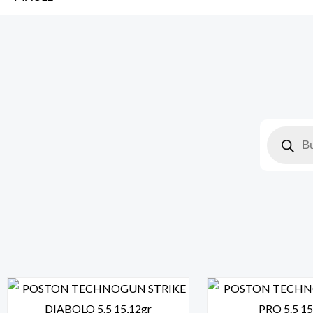
Búsqued
de
producto