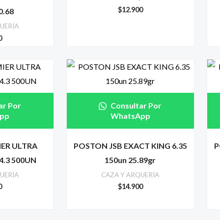
$
12.900
0.68
UERÍA
0
ar Por
Consultar Por
pp
WhatsApp
ER ULTRA
POSTON JSB EXACT KING 6.35
P
4.3 500UN
150un 25.89gr
UERÍA
CAZA Y ARQUERÍA
0
$
14.900