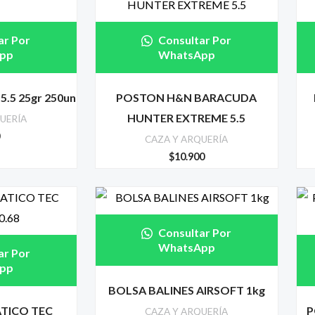
ar Por
Consultar Por
pp
WhatsApp
.5 25gr 250un
POSTON H&N BARACUDA
HUNTER EXTREME 5.5
UERÍA
0
CAZA Y ARQUERÍA
$
10.900
Consultar Por
WhatsApp
ar Por
pp
BOLSA BALINES AIRSOFT 1kg
TICO TEC
P
CAZA Y ARQUERÍA