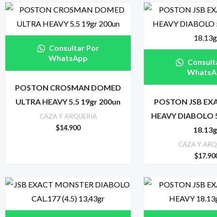
Consultar Por
WhatsApp
Consult
WhatsA
POSTON CROSMAN DOMED
ULTRA HEAVY 5.5 19gr 200un
POSTON JSB EX
HEAVY DIABOLO 
CAZA Y ARQUERÍA
$
14.900
18.13g
CAZA Y ARQ
$
17.90