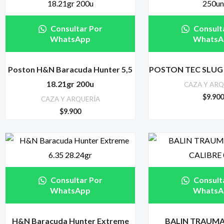
Consultar Por
Consult
WhatsApp
WhatsA
Poston H&N Baracuda Hunter 5,5
POSTON TEC SLUG 5
18.21gr 200u
CAZA Y ARQ
$
9.90
CAZA Y ARQUERÍA
$
9.900
Consultar Por
Consult
WhatsApp
WhatsA
H&N Baracuda Hunter Extreme
BALIN TRAUMA