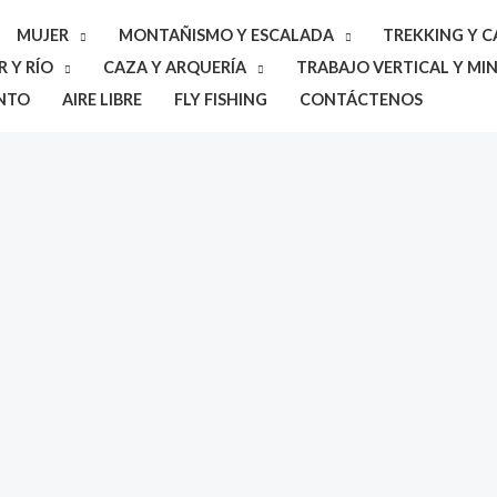
MUJER
MONTAÑISMO Y ESCALADA
TREKKING Y 
 Y RÍO
CAZA Y ARQUERÍA
TRABAJO VERTICAL Y MIN
NTO
AIRE LIBRE
FLY FISHING
CONTÁCTENOS