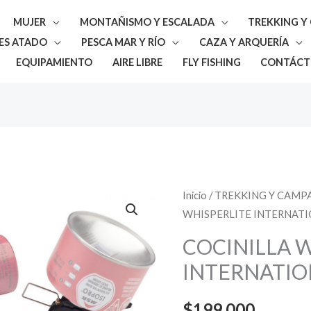
MUJER
MONTAÑISMO Y ESCALADA
TREKKING 
ES ATADO
PESCA MAR Y RÍO
CAZA Y ARQUERÍA
EQUIPAMIENTO
AIRE LIBRE
FLY FISHING
CONTÁCT
COCINILLA
Inicio
/
TREKKING Y CAM
WHISPERLITE INTERNAT
WHISPERLITE
INTERNATIONAL
COCINILLA 
cantidad
INTERNATIO
$
199.000