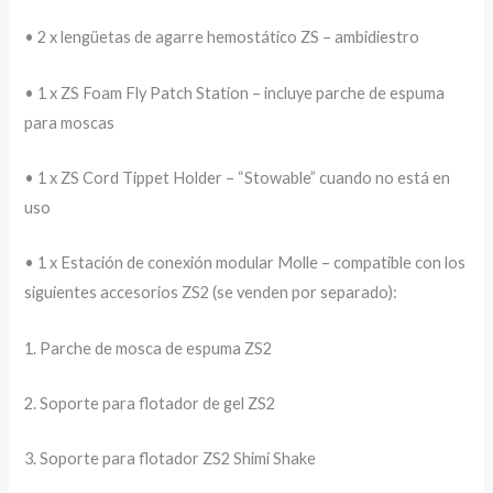
• 2 x lengüetas de agarre hemostático ZS – ambidiestro
• 1 x ZS Foam Fly Patch Station – incluye parche de espuma
para moscas
• 1 x ZS Cord Tippet Holder – “Stowable” cuando no está en
uso
• 1 x Estación de conexión modular Molle – compatible con los
siguientes accesorios ZS2 (se venden por separado):
1. Parche de mosca de espuma ZS2
2. Soporte para flotador de gel ZS2
3. Soporte para flotador ZS2 Shimi Shake