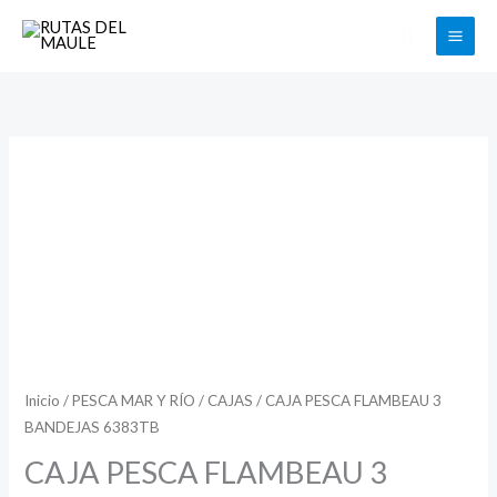
Ir
Buscar
al
contenido
Rango
CAJA
de
PESCA
precios:
desde
FLAMBEAU
$8.600
hasta
3
$8.900
BANDEJAS
6383TB
cantidad
Inicio
/
PESCA MAR Y RÍO
/
CAJAS
/ CAJA PESCA FLAMBEAU 3
BANDEJAS 6383TB
CAJA PESCA FLAMBEAU 3