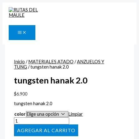
Ir
tungsten
al
hanak
contenido
2.0
cantidad
Buscar
Inicio
/
MATERIALES ATADO
/
ANZUELOS Y
TUNG
/ tungsten hanak 2.0
tungsten hanak 2.0
$
6.900
tungsten hanak 2.0
color
Limpiar
AÑADIR AL CARRITO