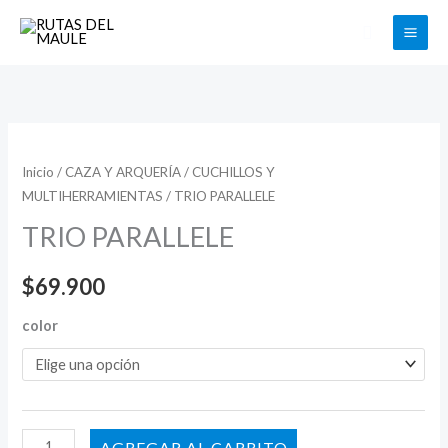
Ir
Buscar
al
contenido
TRIO
PARALLELE
Inicio
/
CAZA Y ARQUERÍA
/
CUCHILLOS Y
MULTIHERRAMIENTAS
/ TRIO PARALLELE
cantidad
TRIO PARALLELE
$
69.900
color
AÑADIR AL CARRITO