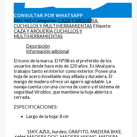
CONSULTAR POR WHATSAPP
SKU:
N/D
Categorías:
CAZA Y ARQUERÍA
,
CUCHILLOS Y MULTIHERRAMIENTAS
Etiqueta:
CAZA Y ARQUERÍA CUCHILLOS Y
MULTIHERRAMIENTAS
Descripción
Información adicional
El icono de la marca. El N°08 es el preferido de los
usuarios desde hace más de 120 años. Es ideal para
trabajos tanto en interior como exterior. Posee una
hoja de acero inoxidable muy afilada y duradera. El
mango de madera ofrece un agarre agradable. La
navaja cuenta con una correa de cuero y el sistema de
seguridad Virobloc, que mantiene la hoja abierta o
cerrada.
ESPECIFICACIONES:
Largo de la hoja: 8 cm
1SKY, AZUL, burdeo, GRAFITO, MADERA BIKE,
color
MADERA DOG, MADERA HIKING, MADERA