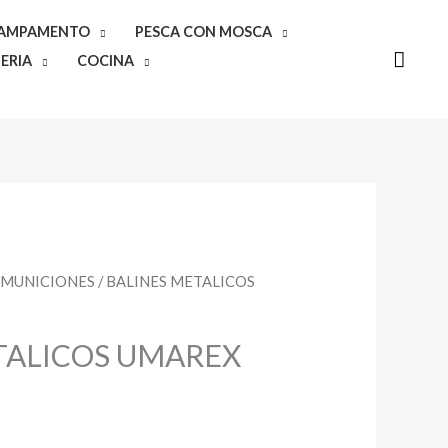
CAMPAMENTO
PESCA CON MOSCA
Buscar
ERIA
COCINA
/
MUNICIONES
/ BALINES METALICOS
TALICOS UMAREX