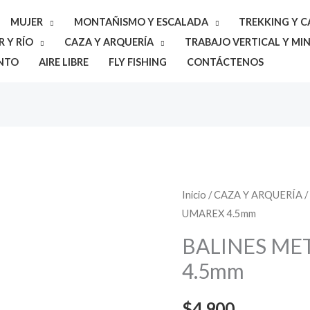
MUJER
MONTAÑISMO Y ESCALADA
TREKKING Y 
 Y RÍO
CAZA Y ARQUERÍA
TRABAJO VERTICAL Y MIN
NTO
AIRE LIBRE
FLY FISHING
CONTÁCTENOS
BALINES
Inicio
/
CAZA Y ARQUERÍA
UMAREX 4.5mm
METALICOS
UMAREX
BALINES ME
4.5mm
4.5mm
cantidad
$
4.900