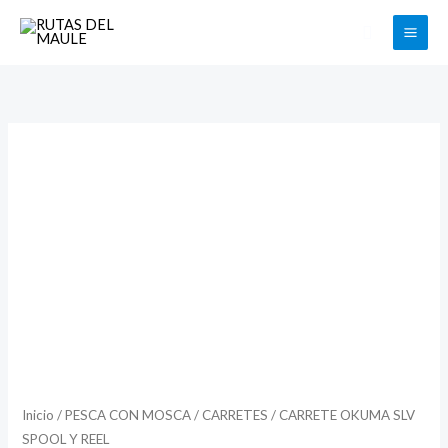
Ir
Buscar
al
contenido
CARRETE
Rango
OKUMA
de
SLV
SPOOL
precios:
Y
desde
REEL
$24.900
cantidad
hasta
$53.900
Inicio
/
PESCA CON MOSCA
/
CARRETES
/ CARRETE OKUMA SLV
SPOOL Y REEL