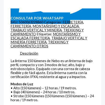
CONSULTAR POR WHATSAPP
SKU:
5060063228860
Categorías:
FERRETERÍA
,
FERRETERÍA
,
MONTAÑISMO Y ESCALADA
,
TRABAJO VERTICAL Y MINERÍA
,
TREKKING Y
CAMPAMENTO
Etiquetas:
MONTAÑISMO Y
ESCALADA FERRETERÍA
,
TRABAJO VERTICAL Y
MINERÍA FERRETERÍA
,
TREKKING Y
CAMPAMENTO OTROS
Descripción
La linterna 150 lúmenes de Nebo es un linterna de bajo
perfil, compacto y con 3 modos de luz; alto, bajo y
estroboscópico. Equipado con una correa de cabeza
flexible y de fácil ajuste. Esta linterna cuenta con la
certificación IPX4, resistente al agua y a impactos.
Modos de Luz
• Alto (150 lúmenes) – 12 horas / 19 metros.
• Bajo (40 lúmenes) – 24 horas / 10 metros.
• Strobe (150 lúmenes (150 lúmenes (150 lúmenes ) – 24
horas / 19 metros.