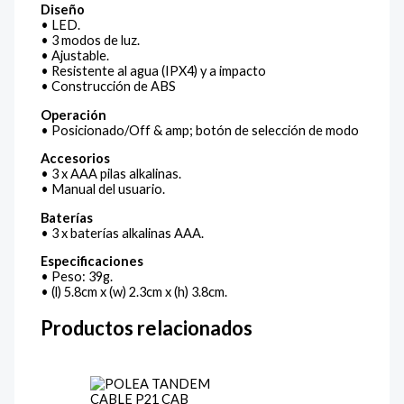
Diseño
• LED.
• 3 modos de luz.
• Ajustable.
• Resistente al agua (IPX4) y a impacto
• Construcción de ABS
Operación
• Posicionado/Off & amp; botón de selección de modo
Accesorios
• 3 x AAA pilas alkalinas.
• Manual del usuario.
Baterías
• 3 x baterías alkalinas AAA.
Especificaciones
• Peso: 39g.
• (l) 5.8cm x (w) 2.3cm x (h) 3.8cm.
Productos relacionados