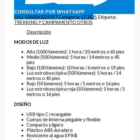
CONSULTAR POR WHATSAPP
SKU:
5060063229317
Categoría:
OTROS
Etiqueta:
TREKKING Y CAMPAMENTO OTROS
Descripción
MODOS DE LUZ
Alto (1000 lúmenes): 1 hora / 20 metros o 65 pies
Medio (500 lúmenes): 5 horas / 14 metros o 45
pies
Bajo (100 lúmenes): 10 horas / 6 metros o 19 pies
Luz estroboscópica (500 lúmenes): 5 horas / 14
metros o 45 pies
Rojo (50 lúmenes): 5 horas / 5 metros o 16 pies
Luz estroboscópica roja (50 lúmenes): 5 horas / 5
metros o 16 pies
DISEÑO
USB tipo C recargable
Cuerpo de linterna plegable y flexible
Compacto y ligero
Plástico ABS duradero
Resistente al agua (IPX4)