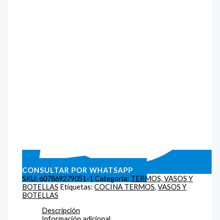
CONSULTAR POR WHATSAPP
SKU:
607869279051-1
Categoría:
TERMOS, VASOS Y
BOTELLAS
Etiquetas:
COCINA TERMOS
,
VASOS Y
BOTELLAS
Descripción
Información adicional