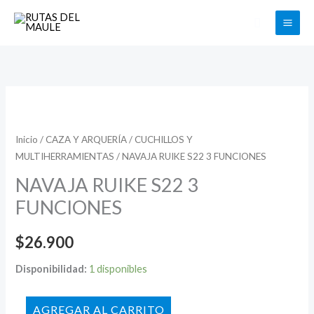
Ir
Buscar
al
contenido
NAVAJA
RUIKE
S22
Inicio
/
CAZA Y ARQUERÍA
/
CUCHILLOS Y
MULTIHERRAMIENTAS
/ NAVAJA RUIKE S22 3 FUNCIONES
3
FUNCIONES
NAVAJA RUIKE S22 3
cantidad
FUNCIONES
$
26.900
Disponibilidad:
1 disponibles
AÑADIR AL CARRITO