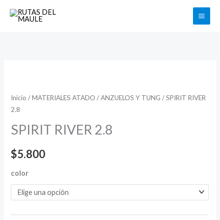
Ir
Buscar
al
contenido
SPIRIT
RIVER
2.8
Inicio
/
MATERIALES ATADO
/
ANZUELOS Y TUNG
/ SPIRIT RIVER
2.8
cantidad
SPIRIT RIVER 2.8
$
5.800
color