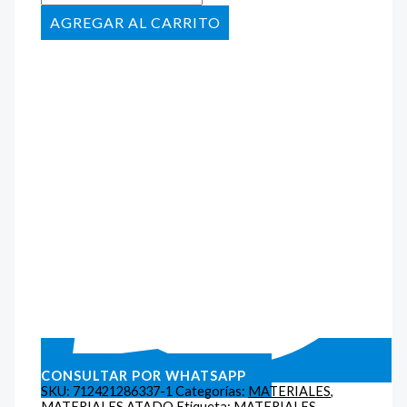
AÑADIR AL CARRITO
CONSULTAR POR WHATSAPP
SKU:
712421286337-1
Categorías:
MATERIALES
,
MATERIALES ATADO
Etiqueta:
MATERIALES