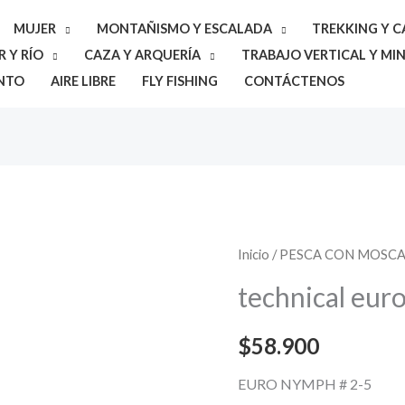
MUJER
MONTAÑISMO Y ESCALADA
TREKKING Y 
 Y RÍO
CAZA Y ARQUERÍA
TRABAJO VERTICAL Y MIN
NTO
AIRE LIBRE
FLY FISHING
CONTÁCTENOS
technical
Inicio
/
PESCA CON MOSC
euro
technical eu
nymph
cantidad
$
58.900
EURO NYMPH # 2-5