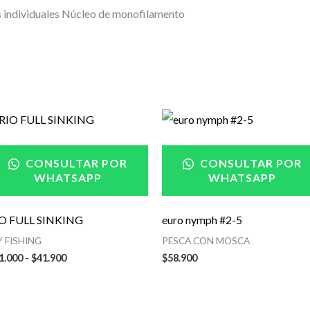
as individuales Núcleo de monofilamento
Rango
de
precios:
desde
CONSULTAR POR
CONSULTAR POR
$41.000
WHATSAPP
WHATSAPP
hasta
$41.900
O FULL SINKING
euro nymph #2-5
Y FISHING
PESCA CON MOSCA
1.000
-
$
41.900
$
58.900