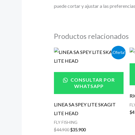
puede cortar y ajustar a las preferenci
Productos relacionados
El
El
¡Oferta!
precio
precio
original
actual
era:
es:
$44.900.
$35.900.
CONSULTAR POR
WHATSAPP
RI
LINEA SA SPEY LITE SKAGIT
FL
$
4
LITE HEAD
FLY FISHING
$
44.900
$
35.900