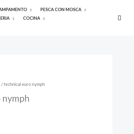
CAMPAMENTO
PESCA CON MOSCA
Buscar
ERIA
COCINA
A
/ technical euro nymph
ro nymph