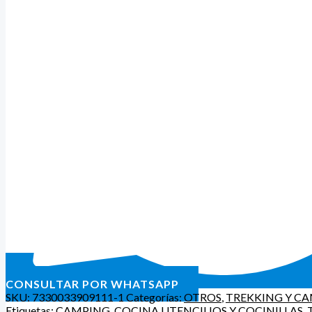
CONSULTAR POR WHATSAPP
SKU:
7330033909111-1
Categorías:
OTROS
,
TREKKING Y C
Etiquetas:
CAMPING
,
COCINA UTENCILIOS Y COCINILLAS
,