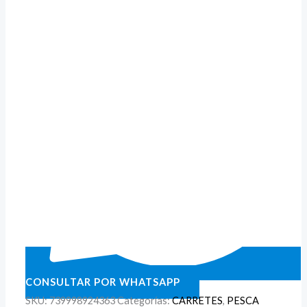
CONSULTAR POR WHATSAPP
SKU:
739998924363
Categorías:
CARRETES
,
PESCA