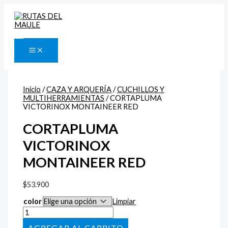
Ir
CORTAPLUMA
al
VICTORINOX
contenido
MONTAINEER
RED
Buscar
cantidad
Inicio
/
CAZA Y ARQUERÍA
/
CUCHILLOS Y
MULTIHERRAMIENTAS
/ CORTAPLUMA
VICTORINOX MONTAINEER RED
CORTAPLUMA
VICTORINOX
MONTAINEER RED
$
53.900
color
Limpiar
AÑADIR AL CARRITO