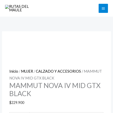
Ir
Buscar
al
contenido
MAMMUT
Rango
NOVA
de
IV
precios:
MID
desde
GTX
$24.900
BLACK
hasta
cantidad
$39.900
Inicio
/
MUJER
/
CALZADO Y ACCESORIOS
/ MAMMUT
NOVA IV MID GTX BLACK
MAMMUT NOVA IV MID GTX
BLACK
$
229.900