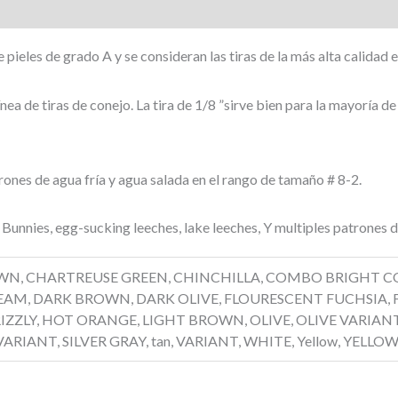
 pieles de grado A y se consideran las tiras de la más alta calidad 
ínea de tiras de conejo. La tira de 1/8 ”sirve bien para la mayoría d
nes de agua fría y agua salada en el rango de tamaño # 8-2.
Bunnies, egg-sucking leeches, lake leeches, Y multiples patrones 
WN, CHARTREUSE GREEN, CHINCHILLA, COMBO BRIGHT C
EAM, DARK BROWN, DARK OLIVE, FLOURESCENT FUCHSIA, 
ZZLY, HOT ORANGE, LIGHT BROWN, OLIVE, OLIVE VARIANT,
VARIANT, SILVER GRAY, tan, VARIANT, WHITE, Yellow, YEL