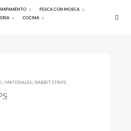
CAMPAMENTO
PESCA CON MOSCA
Buscar
ERIA
COCINA
O
/
MATERIALES
/ RABBIT STRIPS
PS