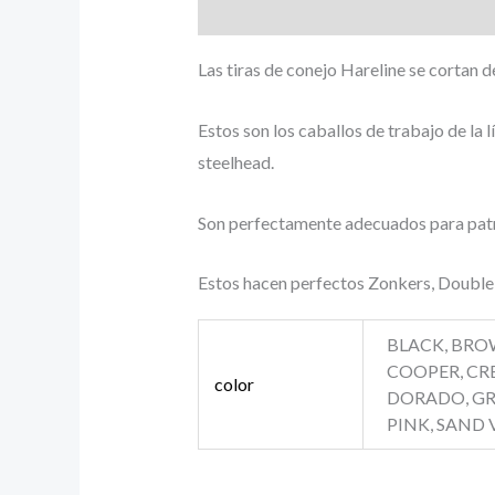
Descripción
Información adicional
Las tiras de conejo Hareline se cortan de
Estos son los caballos de trabajo de la l
steelhead.
Son perfectamente adecuados para patro
Estos hacen perfectos Zonkers, Double 
BLACK, BRO
COOPER, CR
color
DORADO, GRI
PINK, SAND 