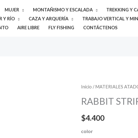
MUJER
MONTAÑISMO Y ESCALADA
TREKKING Y 
 Y RÍO
CAZA Y ARQUERÍA
TRABAJO VERTICAL Y MIN
NTO
AIRE LIBRE
FLY FISHING
CONTÁCTENOS
RABBIT
Inicio
/
MATERIALES ATAD
STRIPS
RABBIT STRI
cantidad
$
4.400
color