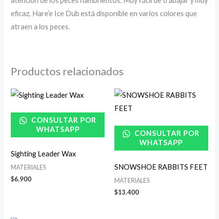
atención de los peces hambrientos. Muy fácil de trabajar y muy
eficaz, Hare’e Ice Dub está disponible en varios colores que
atraen a los peces.
Productos relacionados
CONSULTAR POR
WHATSAPP
CONSULTAR POR
WHATSAPP
Sighting Leader Wax
SNOWSHOE RABBITS FEET
MATERIALES
$
6.900
MATERIALES
$
13.400