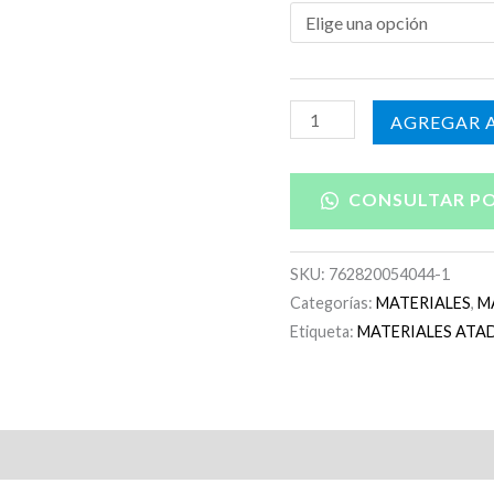
$
h
$
AÑADIR A
CONSULTAR P
SKU:
762820054044-1
Categorías:
MATERIALES
,
M
Etiqueta:
MATERIALES ATA