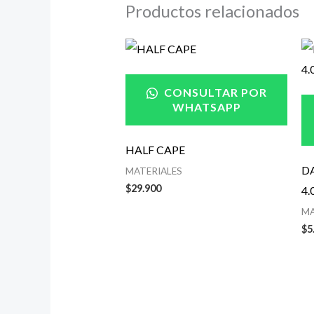
Productos relacionados
CONSULTAR POR
WHATSAPP
HALF CAPE
DA
MATERIALES
$
29.900
4
MA
$
5