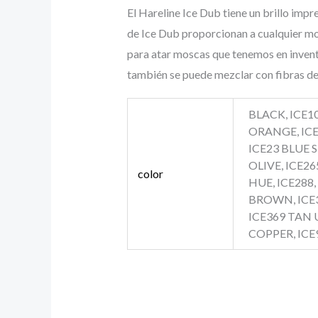
El Hareline Ice Dub tiene un brillo impr
de Ice Dub proporcionan a cualquier mos
para atar moscas que tenemos en inventa
también se puede mezclar con fibras de
BLACK, ICE106
ORANGE, ICE
ICE23 BLUE 
OLIVE, ICE26
color
HUE, ICE288,
BROWN, ICE3
ICE369 TAN U
COPPER, ICE