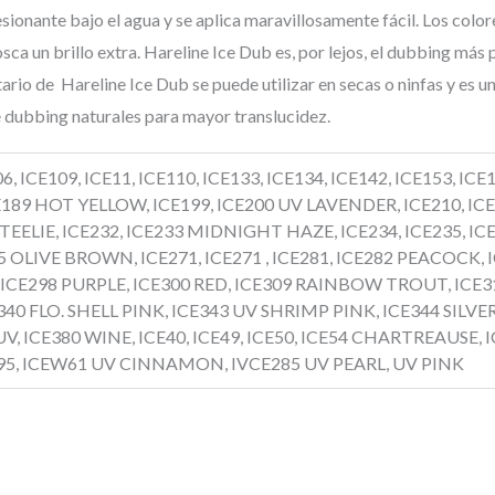
esionante bajo el agua y se aplica maravillosamente fácil. Los color
ca un brillo extra. Hareline Ice Dub es, por lejos, el dubbing más
rio de Hareline Ice Dub se puede utilizar en secas o ninfas y es un
 dubbing naturales para mayor translucidez.
, ICE109, ICE11, ICE110, ICE133, ICE134, ICE142, ICE153, IC
189 HOT YELLOW, ICE199, ICE200 UV LAVENDER, ICE210, ICE
STEELIE, ICE232, ICE233 MIDNIGHT HAZE, ICE234, ICE235, 
5 OLIVE BROWN, ICE271, ICE271 , ICE281, ICE282 PEACOCK, 
 ICE298 PURPLE, ICE300 RED, ICE309 RAINBOW TROUT, ICE3
40 FLO. SHELL PINK, ICE343 UV SHRIMP PINK, ICE344 SILVE
V, ICE380 WINE, ICE40, ICE49, ICE50, ICE54 CHARTREAUSE, I
95, ICEW61 UV CINNAMON, IVCE285 UV PEARL, UV PINK