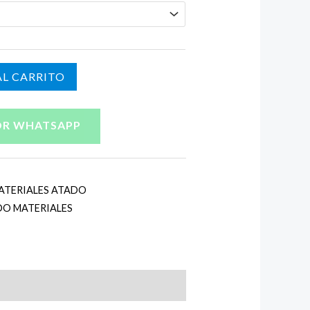
4.000
asta
4.300
L CARRITO
OR WHATSAPP
ATERIALES ATADO
DO MATERIALES