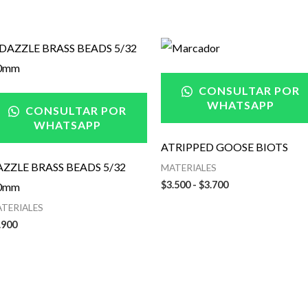
Rango
de
precios:
desde
CONSULTAR POR
$3.500
WHATSAPP
hasta
CONSULTAR POR
$3.700
WHATSAPP
ATRIPPED GOOSE BIOTS
ZZLE BRASS BEADS 5/32
MATERIALES
$
3.500
-
$
3.700
.0mm
TERIALES
.900