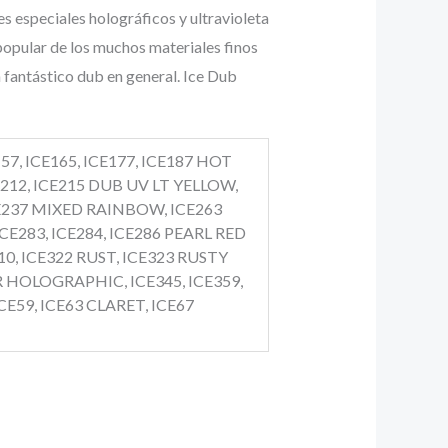
es especiales holográficos y ultravioleta
 popular de los muchos materiales finos
 fantástico dub en general. Ice Dub
E157, ICE165, ICE177, ICE187 HOT
212, ICE215 DUB UV LT YELLOW,
ICE237 MIXED RAINBOW, ICE263
ICE283, ICE284, ICE286 PEARL RED
10, ICE322 RUST, ICE323 RUSTY
R HOLOGRAPHIC, ICE345, ICE359,
CE59, ICE63 CLARET, ICE67