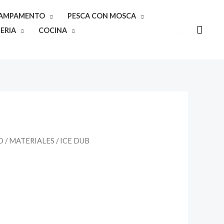
CAMPAMENTO
PESCA CON MOSCA
Buscar
ERIA
COCINA
O
/
MATERIALES
/ ICE DUB
ango
e
recios:
esde