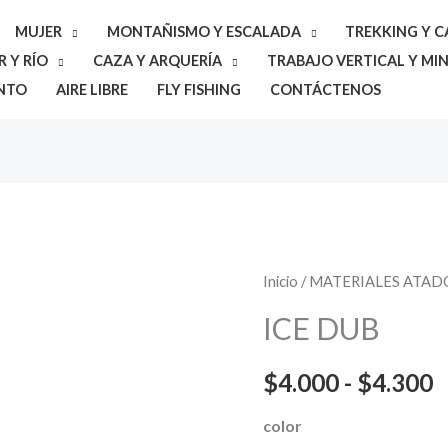
MUJER
MONTAÑISMO Y ESCALADA
TREKKING Y 
 Y RÍO
CAZA Y ARQUERÍA
TRABAJO VERTICAL Y MIN
NTO
AIRE LIBRE
FLY FISHING
CONTÁCTENOS
ICE
Inicio
/
MATERIALES ATAD
R
DUB
ICE DUB
d
cantidad
p
$
4.000
-
$
4.300
d
color