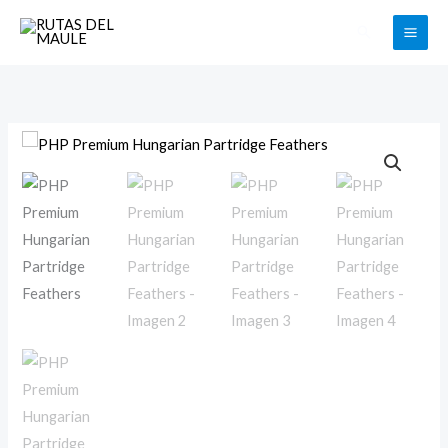
Ir
Buscar
al
contenido
PHP
Premium
Hungarian
Partridge
Feathers
cantidad