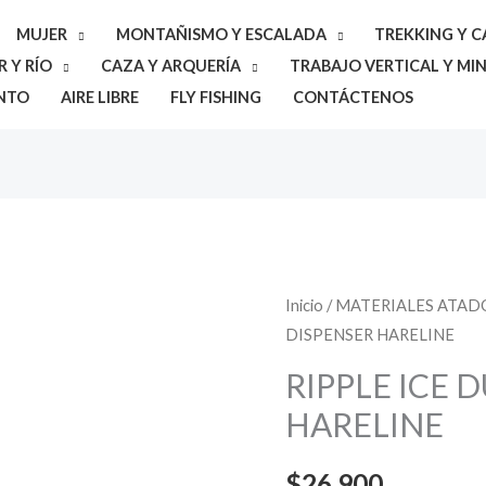
MUJER
MONTAÑISMO Y ESCALADA
TREKKING Y 
 Y RÍO
CAZA Y ARQUERÍA
TRABAJO VERTICAL Y MIN
NTO
AIRE LIBRE
FLY FISHING
CONTÁCTENOS
RIPPLE
Inicio
/
MATERIALES ATAD
DISPENSER HARELINE
ICE
DUB
RIPPLE ICE 
DISPENSER
HARELINE
HARELINE
cantidad
$
26.900