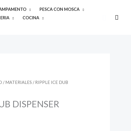
CAMPAMENTO
PESCA CON MOSCA
Buscar
ERIA
COCINA
O
/
MATERIALES
/ RIPPLE ICE DUB
DUB DISPENSER