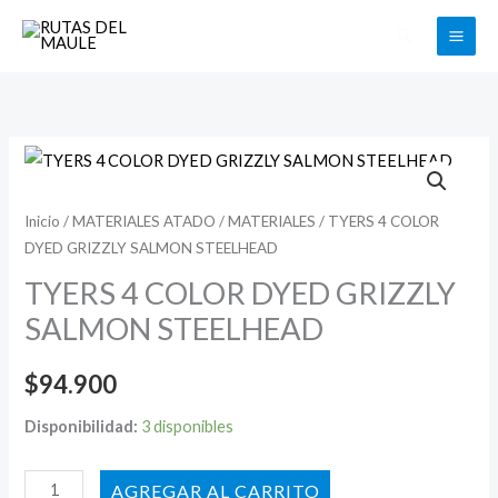
Ir
Buscar
al
contenido
TYERS
4
COLOR
Inicio
/
MATERIALES ATADO
/
MATERIALES
/ TYERS 4 COLOR
DYED GRIZZLY SALMON STEELHEAD
DYED
GRIZZLY
TYERS 4 COLOR DYED GRIZZLY
SALMON
SALMON STEELHEAD
STEELHEAD
cantidad
$
94.900
Disponibilidad:
3 disponibles
AÑADIR AL CARRITO