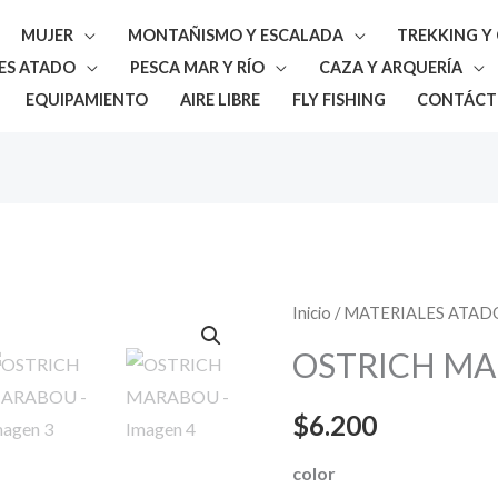
MUJER
MONTAÑISMO Y ESCALADA
TREKKING 
ES ATADO
PESCA MAR Y RÍO
CAZA Y ARQUERÍA
EQUIPAMIENTO
AIRE LIBRE
FLY FISHING
CONTÁCT
OSTRICH
Inicio
/
MATERIALES ATAD
MARABOU
OSTRICH M
cantidad
$
6.200
color