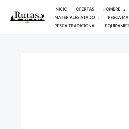
Ir
INICIO
OFERTAS
HOMBRE
al
MATERIALES ATADO
PESCA MAR
contenido
PESCA TRADICIONAL
EQUIPAMIE