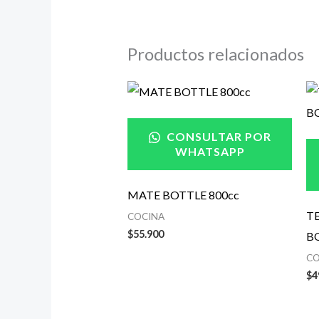
Productos relacionados
CONSULTAR POR
WHATSAPP
MATE BOTTLE 800cc
T
COCINA
$
55.900
BO
CO
$
4