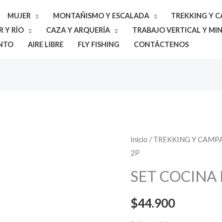
MUJER
MONTAÑISMO Y ESCALADA
TREKKING Y 
 Y RÍO
CAZA Y ARQUERÍA
TRABAJO VERTICAL Y MIN
NTO
AIRE LIBRE
FLY FISHING
CONTÁCTENOS
SET
Inicio
/
TREKKING Y CAM
2P
COCINA
DOITE
SET COCINA 
10PZ
2P
$
44.900
cantidad