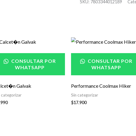
SKU:
7803344012189
Cat
CONSULTAR POR
CONSULTAR POR
WHATSAPP
WHATSAPP
lcet�n Galvak
Performance Coolmax Hiker
n categorizar
Sin categorizar
.990
$
17.900