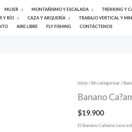
MUJER
MONTAÑISMO Y ESCALADA
TREKKING Y 
 Y RÍO
CAZA Y ARQUERÍA
TRABAJO VERTICAL Y MIN
NTO
AIRE LIBRE
FLY FISHING
CONTÁCTENOS
Banano
Inicio
/
Sin categorizar
/ Ban
Ca?
Banano Ca?a
amo
Levu
$
19.900
cantidad
El Banano Cañamo Levu est