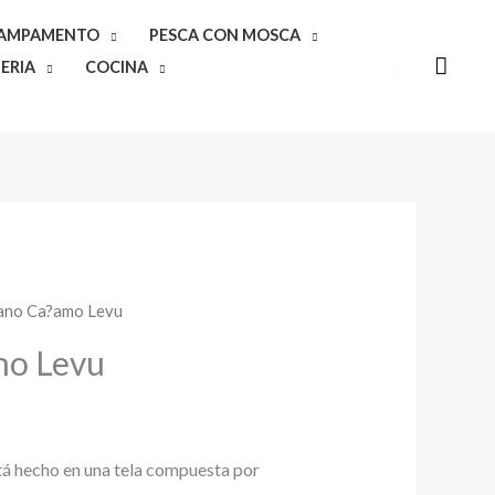
CAMPAMENTO
PESCA CON MOSCA
Buscar
ERIA
COCINA
ano Ca?amo Levu
mo Levu
á hecho en una tela compuesta por