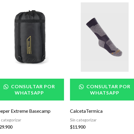
CONSULTAR POR
CONSULTAR POR
WHATSAPP
WHATSAPP
eeper Extreme Basecamp
CalcetaTermica
n categorizar
Sin categorizar
29.900
$
11.900