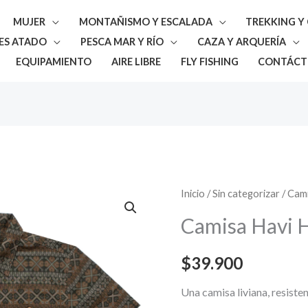
MUJER
MONTAÑISMO Y ESCALADA
TREKKING 
ES ATADO
PESCA MAR Y RÍO
CAZA Y ARQUERÍA
EQUIPAMIENTO
AIRE LIBRE
FLY FISHING
CONTÁCT
Camisa
Inicio
/
Sin categorizar
/ Cam
Havi
Camisa Havi
Hombre
cantidad
$
39.900
Una camisa liviana, resiste