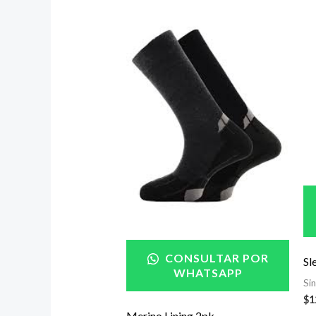
CONSULTAR POR
Sl
WHATSAPP
Si
$
1
Merino Lining 2pk