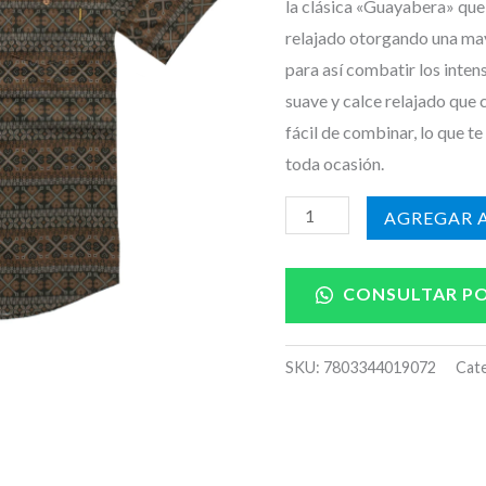
la clásica «Guayabera» que 
relajado otorgando una ma
para así combatir los inten
suave y calce relajado que
fácil de combinar, lo que te
toda ocasión.
AÑADIR A
CONSULTAR P
SKU:
7803344019072
Cat