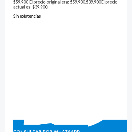
$
59.900
El precio original era: $59.900.
$
39.900
El precio
actual es: $39.900.
Sin existencias
CONSULTAR POR WHATSAPP