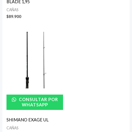
BLADE 1,95
CAÑAS
$
89.900
Rango
de
precios:
desde
$69.900
hasta
$71.900
CONSULTAR POR
WHATSAPP
SHIMANO EXAGE UL
CAÑAS