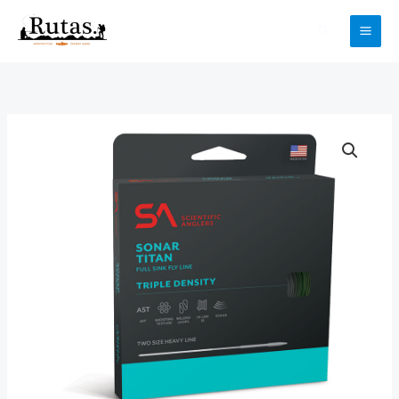
Ir
Buscar
al
contenido
SONAR
TITAN
TRIPLE
DENSITY
cantidad