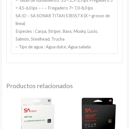
– Tasas de hundimiento: S3 = 2,5-3,5 ips Fregadero 5
= 4,5-6,0 ips – – – Fregadero 7= 7,0-8,0 ips
SA ID – SA SONAR TITAN S3S5S7 X (X = grosor de
línea)
Especies : Carpa, Striper, Bass, Musky, Lucio,
Salmón, Steelhead, Trucha
– Tipo de agua : Agua dulce, Agua salada
Productos relacionados