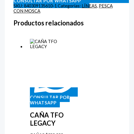
CONSULTAR POR WHATSAPP
SKU:
840309135610-1
Categorías:
LÍNEAS
,
PESCA
CON MOSCA
Productos relacionados
CONSULTAR POR
WHATSAPP
CAÑA TFO
LEGACY