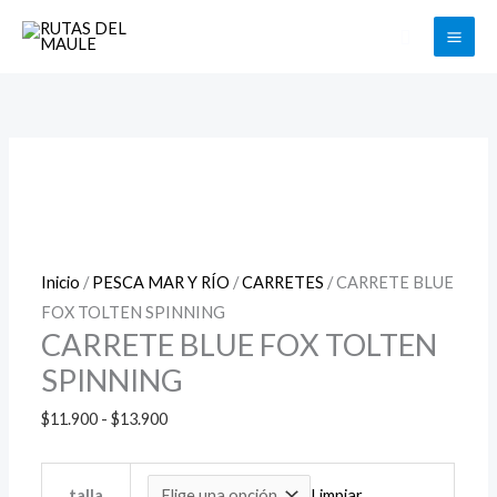
Ir
Buscar
al
contenido
CARRETE
Rango
BLUE
de
FOX
precios:
TOLTEN
desde
SPINNING
$11.900
cantidad
hasta
$13.900
Inicio
/
PESCA MAR Y RÍO
/
CARRETES
/ CARRETE BLUE
FOX TOLTEN SPINNING
CARRETE BLUE FOX TOLTEN
SPINNING
$
11.900
-
$
13.900
Limpiar
talla