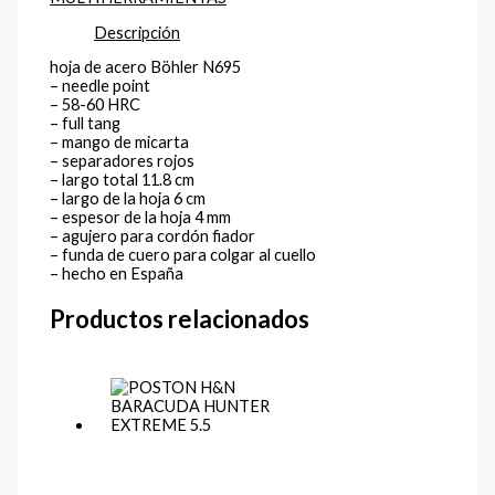
Descripción
hoja de acero Böhler N695
– needle point
– 58-60 HRC
– full tang
– mango de micarta
– separadores rojos
– largo total 11.8 cm
– largo de la hoja 6 cm
– espesor de la hoja 4 mm
– agujero para cordón fiador
– funda de cuero para colgar al cuello
– hecho en España
Productos relacionados