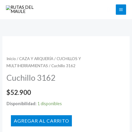
Ir
Buscar
al
contenido
Cuchillo
3162
cantidad
Inicio
/
CAZA Y ARQUERÍA
/
CUCHILLOS Y
MULTIHERRAMIENTAS
/ Cuchillo 3162
Cuchillo 3162
$
52.900
Disponibilidad:
1 disponibles
AÑADIR AL CARRITO