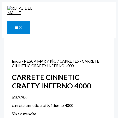
Ir
Rango
al
de
contenido
precios:
desde
Buscar
$1.200
hasta
$2.200
Inicio
/
PESCA MAR Y RÍO
/
CARRETES
/ CARRETE
CINNETIC CRAFTY INFERNO 4000
CARRETE CINNETIC
CRAFTY INFERNO 4000
$
109.900
carrete cinnetic crafty infierno 4000
Sin existencias