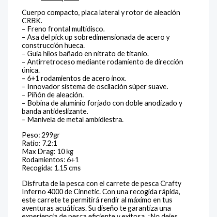
Cuerpo compacto, placa lateral y rotor de aleación
CRBK.
– Freno frontal multidisco.
– Asa del pick up sobredimensionada de acero y
construcción hueca.
– Guía hilos bañado en nitrato de titanio.
– Antirretroceso mediante rodamiento de dirección
única.
– 6+1 rodamientos de acero inox.
– Innovador sistema de oscilación súper suave.
– Piñón de aleación.
– Bobina de aluminio forjado con doble anodizado y
banda antideslizante.
– Manivela de metal ambidiestra.
Peso: 299gr
Ratio: 7.2:1
Max Drag: 10 kg
Rodamientos: 6+1
Recogida: 1.15 cms
Disfruta de la pesca con el carrete de pesca Crafty
Inferno 4000 de Cinnetic. Con una recogida rápida,
este carrete te permitirá rendir al máximo en tus
aventuras acuáticas. Su diseño te garantiza una
experiencia de pesca eficiente y exitosa. ¡No dejes