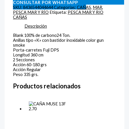
CONSULTAR POR WHATSAPP
SKU:
8436544044644
Categorías:
CAÑAS
,
MAR
,
PESCA MAR Y RÍO
Etiqueta:
PESCA MAR Y RIO
CAÑAS
Descripción
Blank 100% de carbono24 Ton.
Anillas tipo «K» con bastidor inoxidable color gun
smoke
Porta-carretes Fuji DPS
Longitud 360 cm
2 Secciones
Acción 60-180 grs
Acción Regular
Peso 335 grs.
Productos relacionados