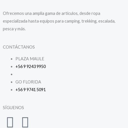
Ofrecemos una amplia gama de artículos, desde ropa
especializada hasta equipos para camping, trekking, escalada,
pesca y más.
CONTÁCTANOS
PLAZA MAULE
+56 9 9243 9950
GO FLORIDA
+56 9 9741 5091
SÍGUENOS
F
I