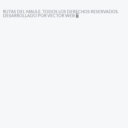
a
n
RUTAS DEL MAULE. TODOS LOS DERECHOS RESERVADOS.
DESARROLLADO POR VECTOR WEB 🖥️
c
s
e
t
b
a
o
g
o
r
k
a
-
m
f