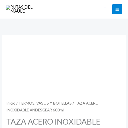
Ir
Buscar
al
contenido
TAZA
ACERO
INOXIDABLE
ANDESGEAR
600ml
cantidad
Inicio
/
TERMOS, VASOS Y BOTELLAS
/ TAZA ACERO
INOXIDABLE ANDESGEAR 600ml
TAZA ACERO INOXIDABLE