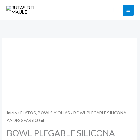
Ir
Buscar
al
contenido
BOWL
PLEGABLE
SILICONA
ANDESGEAR
600ml
cantidad
Inicio
/
PLATOS, BOWLS Y OLLAS
/ BOWL PLEGABLE SILICONA
ANDESGEAR 600ml
BOWL PLEGABLE SILICONA